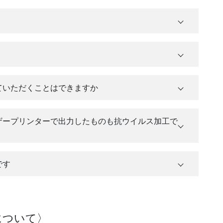
ータシート（SDS）
ていただくことはできますか
ザープリンターで出力したものも抗ウイルス加工で
です
について〉