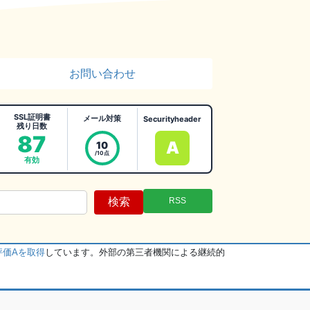
お問い合わせ
SSL証明書
メール対策
Securityheader
残り日数
87
A
10
/10点
有効
検索
RSS
評価Aを取得
しています。外部の第三者機関による継続的