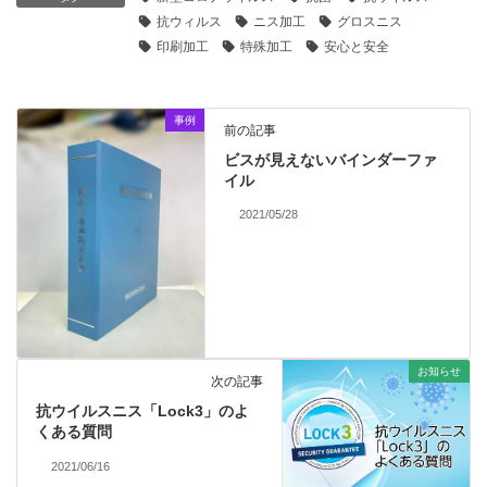
抗ウィルス
ニス加工
グロスニス
印刷加工
特殊加工
安心と安全
事例
前の記事
ビスが見えないバインダーファ
イル
2021/05/28
お知らせ
次の記事
抗ウイルスニス「Lock3」のよ
くある質問
2021/06/16