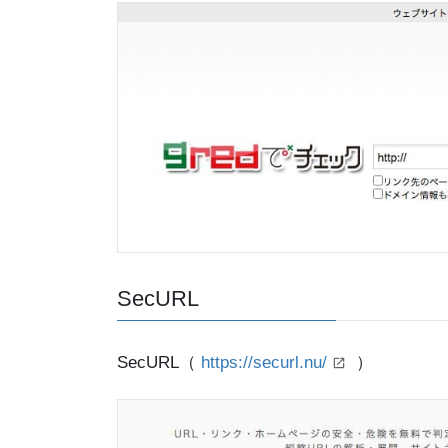
SecURL
SecURL（
https://securl.nu/
）