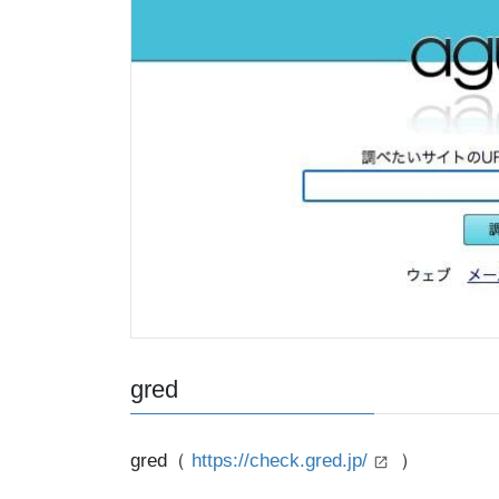
gred
gred（
https://check.gred.jp/
）