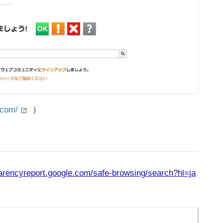
.com/
）
parencyreport.google.com/safe-browsing/search?hl=ja