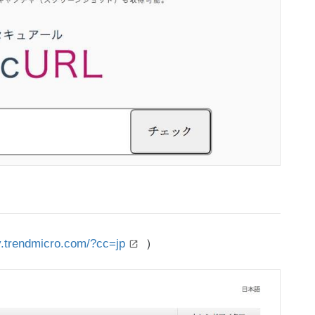
ty.trendmicro.com/?cc=jp
）