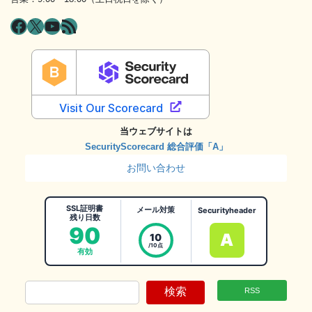
Facebook
X
YouTube
RSS フィード
当ウェブサイトは
SecurityScorecard 総合評価「A」
お問い合わせ
SSL証明書
メール対策
Securityheader
残り日数
90
A
10
/10点
有効
検索
RSS