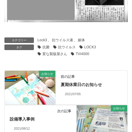
Lock3
、
抗ウイルス液
、
媒体
カテゴリー
抗菌
抗ウイルス
LOCK3
タグ
変な製版屋さん
TVi4000
お知らせ
前の記事
夏期休業日のお知らせ
2021/07/05
お知らせ
次の記事
設備導入事例
2021/08/12