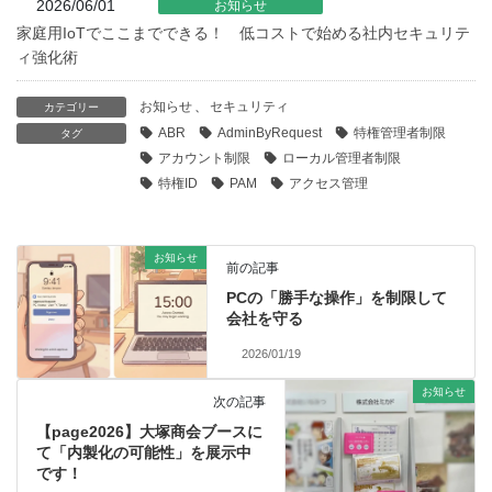
2026/06/01
お知らせ
家庭用IoTでここまでできる！ 低コストで始める社内セキュリテ
ィ強化術
お知らせ
、
セキュリティ
カテゴリー
ABR
AdminByRequest
特権管理者制限
タグ
アカウント制限
ローカル管理者制限
特権ID
PAM
アクセス管理
お知らせ
前の記事
PCの「勝手な操作」を制限して
会社を守る
2026/01/19
お知らせ
次の記事
【page2026】大塚商会ブースに
て「内製化の可能性」を展示中
です！