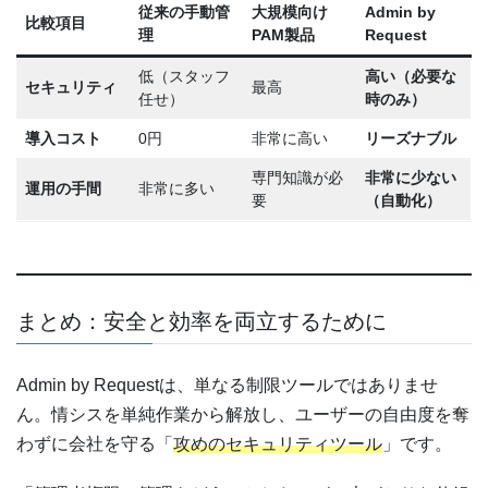
従来の手動管
大規模向け
Admin by
比較項目
理
PAM製品
Request
低（スタッフ
高い（必要な
セキュリティ
最高
任せ）
時のみ）
導入コスト
0円
非常に高い
リーズナブル
専門知識が必
非常に少ない
運用の手間
非常に多い
要
（自動化）
まとめ：安全と効率を両立するために
Admin by Requestは、単なる制限ツールではありませ
ん。情シスを単純作業から解放し、ユーザーの自由度を奪
わずに会社を守る「
攻めのセキュリティツール
」です。