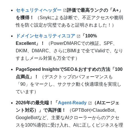
セキュリティヘッダー
評価で最高ランクの「A+」
を獲得！
（Snykによる診断で、不正アクセスや脆弱
性を防ぐ設定が完璧であると証明されました！）
ドメインセキュリティスコア
「100%
Excellent」！
（PowerDMARCでの検証。SPF、
DKIM、DMARC、さらにBIMIまで全てValidで、なり
すましメール対策も万全です）
PageSpeed InsightsでSEO＆おすすめの方法「100
点満点」！
（デスクトップのパフォーマンスも
「90」をマークし、サクサク動く快適環境を実現し
ています）
2026年の最先端！「
Agent-Ready
（AIエージェ
ント対応）」で高評価！
（GPTBotやClaudeBot、
GoogleBotなど、主要なAIクローラーからのアクセ
スを100%適切に受け入れ、AIに正しくビジネスを理