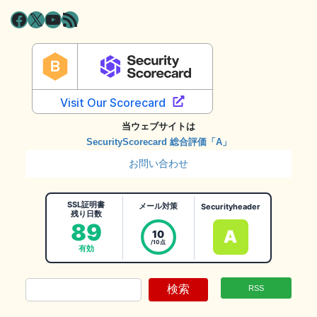
Facebook
X
YouTube
RSS フィード
当ウェブサイトは
SecurityScorecard 総合評価「A」
お問い合わせ
SSL証明書
メール対策
Securityheader
残り日数
89
A
10
/10点
有効
検索
RSS