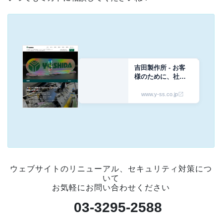
吉田製作所 - お客
様のために、社会
のために、スクリ
ーン印刷で文化を
www.y-ss.co.jp
創造する
ウェブサイトのリニューアル、セキュリティ対策につ
いて
お気軽にお問い合わせください
03-3295-2588