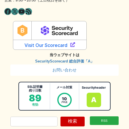
営業：9:00〜18:00（土日祝日を除く）
Facebook
X
YouTube
RSS フィード
当ウェブサイトは
SecurityScorecard 総合評価「A」
お問い合わせ
SSL証明書
メール対策
Securityheader
残り日数
89
A
10
/10点
有効
検索
RSS