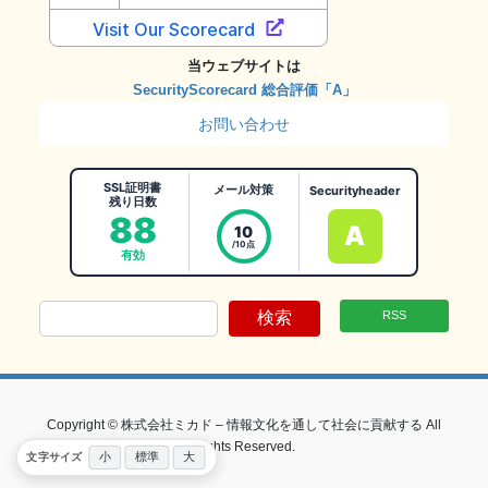
当ウェブサイトは
SecurityScorecard 総合評価「A」
お問い合わせ
SSL証明書
メール対策
Securityheader
残り日数
88
A
10
/10点
有効
検索
RSS
Copyright © 株式会社ミカド – 情報文化を通して社会に貢献する All
Rights Reserved.
小
標準
大
文字サイズ