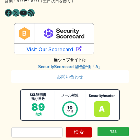
営業：9:00〜18:00（土日祝日を除く）
Facebook
X
YouTube
RSS フィード
当ウェブサイトは
SecurityScorecard 総合評価「A」
お問い合わせ
SSL証明書
メール対策
Securityheader
残り日数
89
A
10
/10点
有効
検索
RSS