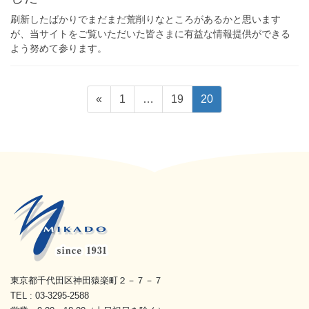
刷新したばかりでまだまだ荒削りなところがあるかと思います
が、当サイトをご覧いただいた皆さまに有益な情報提供ができる
よう努めて参ります。
投
固
固
固
«
1
…
19
20
稿
定
定
定
の
ペ
ペ
ペ
ペ
ー
ー
ー
ジ
ジ
ジ
ー
ジ
送
り
東京都千代田区神田猿楽町２－７－７
TEL : 03-3295-2588