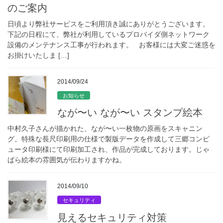
のご案内
日頃より弊社サービスをご利用頂き誠にありがとうございます。
下記の日程にて、弊社が利用しているプロバイダ側ネットワーク
設備のメンテナンス工事が行われます。 お客様には大変ご迷惑を
お掛けいたしま […]
2014/09/24
お知らせ
なが〜い なが〜い スタンプ絵本
中村久子さんが描かれた、なが〜い一枚物の原画をスキャニン
グ。特殊な長尺印刷用の仕様で製版データを作成して三郷コンピ
ュータ印刷様にて印刷加工され、作品が完成しております。じゃ
ばら絵本の雰囲気が伝わりますかね。
2014/09/10
セキュリティ
見えるセキュリティ対策