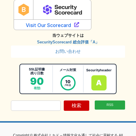
当ウェブサイトは
SecurityScorecard 総合評価「A」
お問い合わせ
SSL証明書
メール対策
Securityheader
残り日数
90
A
10
/10点
有効
検索
RSS
Copyright © 株式会社ミカド – 情報文化を通して社会に貢献する All