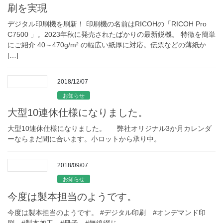
刷を実現
デジタル印刷機を刷新！ 印刷機の名前はRICOHの「RICOH Pro
C7500 」。2023年秋に発売されたばかりの最新鋭機。 特徴を簡単
にご紹介 40～470g/m² の幅広い紙厚に対応。伝票などの薄紙か
[…]
2018/12/07
お知らせ
大型10連休仕様になりました。
大型10連休仕様になりました。 弊社オリジナル3か月カレンダ
ーならまだ間に合います。小ロットから承り中。
2018/09/07
お知らせ
今度は製本担当のようです。
今度は製本担当のようです。 #デジタル印刷 #オンデマンド印
刷 #製本加工 #冊子 #無線綴じ