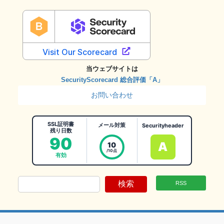
当ウェブサイトは
SecurityScorecard 総合評価「A」
お問い合わせ
SSL証明書
メール対策
Securityheader
残り日数
90
A
10
/10点
有効
検索
RSS