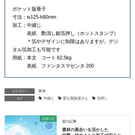
ポケット版冊子
寸法：w125-h80mm
加工：中綴じ
表紙 艶消し銀箔押し（ホットスタンプ）
＊箔やデザインに制限はありますが、デジ
タル箔加工も可能です
用紙：本文 コート 62.5kg
表紙 ファンタスマゼンタ 200
事例
カテゴリー
中綴じ
変な製版屋さん
箔押し
タグ
お知らせ
前の記事
素材の風合いを活かした