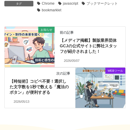
Chrome
javascript
ブックマークレット
タグ
bookmarklet
お知らせ
前の記事
【メディア掲載】製版業界団体
GCJの公式サイトに弊社スタッ
フが紹介されました！
2026/05/07
WEBツール
次の記事
【時短術】コピペ不要！選択し
た文字数を1秒で数える「魔法の
ボタン」が便利すぎる
2026/05/13