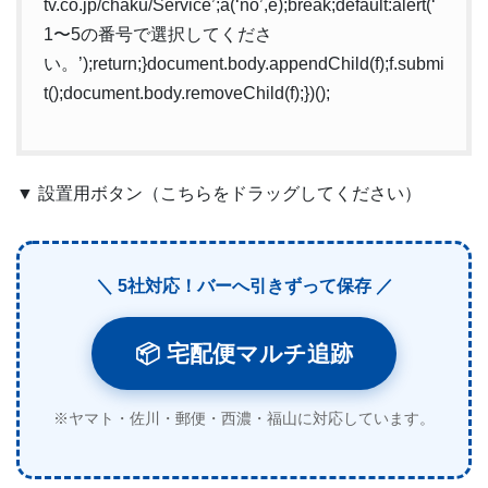
tv.co.jp/chaku/Service’;a(‘no’,e);break;default:alert(‘
1〜5の番号で選択してくださ
い。’);return;}document.body.appendChild(f);f.submi
t();document.body.removeChild(f);})();
▼ 設置用ボタン（こちらをドラッグしてください）
＼ 5社対応！バーへ引きずって保存 ／
📦 宅配便マルチ追跡
※ヤマト・佐川・郵便・西濃・福山に対応しています。