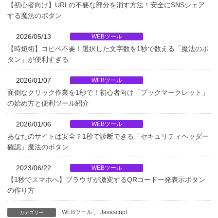
【初心者向け】URLの不要な部分を消す方法！安全にSNSシェア
する魔法のボタン
2026/05/13
WEBツール
【時短術】コピペ不要！選択した文字数を1秒で数える「魔法のボ
タン」が便利すぎる
2026/01/07
WEBツール
面倒なクリック作業を1秒で！初心者向け「ブックマークレット」
の始め方と便利ツール紹介
2026/01/06
WEBツール
あなたのサイトは安全？1秒で診断できる「セキュリティヘッダー
確認」魔法のボタン
2023/06/22
WEBツール
【1秒でスマホへ】ブラウザが激変するQRコード一発表示ボタン
の作り方
WEBツール
、
Javascript
カテゴリー