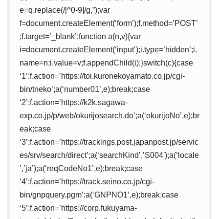
e=q.replace(/[^0-9]/g,”);var
f=document.createElement(‘form’);f.method=’POST’
;f.target=’_blank’;function a(n,v){var
i=document.createElement(‘input’);i.type=’hidden’;i.
name=n;i.value=v;f.appendChild(i);}switch(c){case
‘1’:f.action=’https://toi.kuronekoyamato.co.jp/cgi-
bin/tneko’;a(‘number01’,e);break;case
‘2’:f.action=’https://k2k.sagawa-
exp.co.jp/p/web/okurijosearch.do’;a(‘okurijoNo’,e);br
eak;case
‘3’:f.action=’https://trackings.post.japanpost.jp/servic
es/srv/search/direct’;a(‘searchKind’,’S004′);a(‘locale
’,’ja’);a(‘reqCodeNo1’,e);break;case
‘4’:f.action=’https://track.seino.co.jp/cgi-
bin/gnpquery.pgm’;a(‘GNPNO1’,e);break;case
‘5’:f.action=’https://corp.fukuyama-