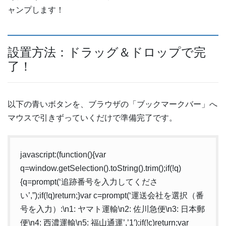
ャンプします！
設置方法：ドラッグ＆ドロップで完
了！
以下の青いボタンを、ブラウザの「ブックマークバー」へ
マウスで引きずっていくだけで準備完了です。
javascript:(function(){var
q=window.getSelection().toString().trim();if(!q)
{q=prompt(‘追跡番号を入力してくださ
い’,”);if(!q)return;}var c=prompt(‘運送会社を選択（番
号を入力）:\n1: ヤマト運輸\n2: 佐川急便\n3: 日本郵
便\n4: 西濃運輸\n5: 福山通運’,’1′);if(!c)return;var