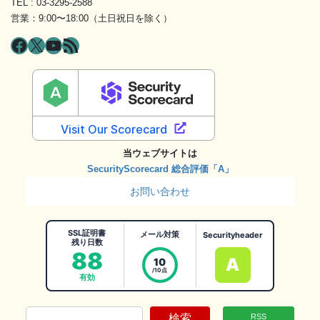
TEL : 03-3295-2588
営業：9:00〜18:00（土日祝日を除く）
Facebook
X
YouTube
RSS フィード
当ウェブサイトは
SecurityScorecard 総合評価「A」
お問い合わせ
SSL証明書
メール対策
Securityheader
残り日数
88
A
10
/10点
有効
検索
RSS