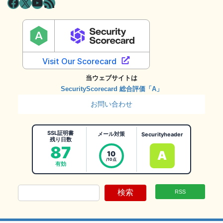
Facebook
X
YouTube
RSS フィード
当ウェブサイトは
SecurityScorecard 総合評価「A」
お問い合わせ
SSL証明書
メール対策
Securityheader
残り日数
87
A
10
/10点
有効
検索
RSS