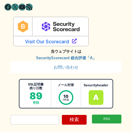
Facebook
X
YouTube
RSS フィード
当ウェブサイトは
SecurityScorecard 総合評価「A」
お問い合わせ
SSL証明書
メール対策
Securityheader
残り日数
89
A
10
/10点
有効
検索
RSS