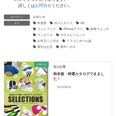
詳しくは
お問合せ
ください。
お知らせ
カテゴリー
年賀状
ポストカード
AR
タグ
フォトブック
iPhoneアプリ
妖怪ウォッチ
ワンピース
ガチャピンムック
お年玉くじ付き
ドラゴンボール超
喪中はがき
寒中ハガキ
お知らせ
前の記事
秋冬版・特選カタログできまし
た！
2015/09/26