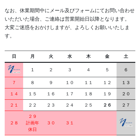
なお、休業期間中にメール及びフォームにてお問い合わせ
いただいた場合、ご連絡は営業開始日以降となります。
大変ご迷惑をおかけしますが、よろしくお願いいたしま
す。
日
月
火
水
木
金
土
1
２
３
４
５
６
７
８
９
１０
１１
１２
１３
１４
１５
１６
１７
１８
１９
２０
２１
２２
２３
２４
２５
２６
２７
２９
２８
計画年
３０
３１
休日