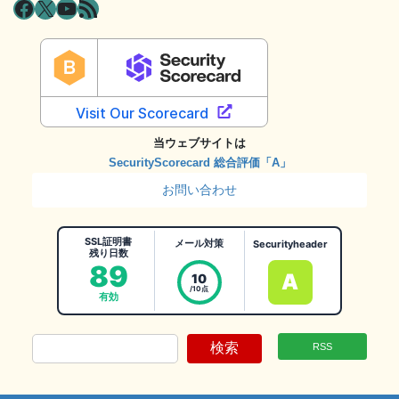
Facebook
X
YouTube
RSS フィード
当ウェブサイトは
SecurityScorecard 総合評価「A」
お問い合わせ
SSL証明書
メール対策
Securityheader
残り日数
89
A
10
/10点
有効
検索
RSS