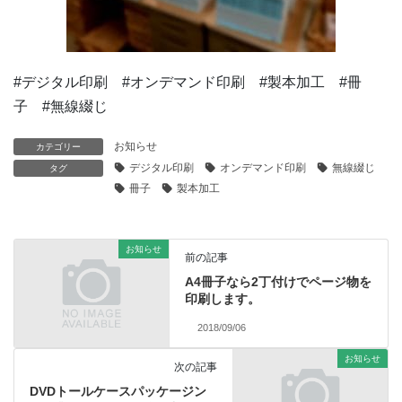
#デジタル印刷 #オンデマンド印刷 #製本加工 #冊
子 #無線綴じ
お知らせ
カテゴリー
デジタル印刷
オンデマンド印刷
無線綴じ
タグ
冊子
製本加工
お知らせ
前の記事
A4冊子なら2丁付けでページ物を
印刷します。
2018/09/06
お知らせ
次の記事
DVDトールケースパッケージン