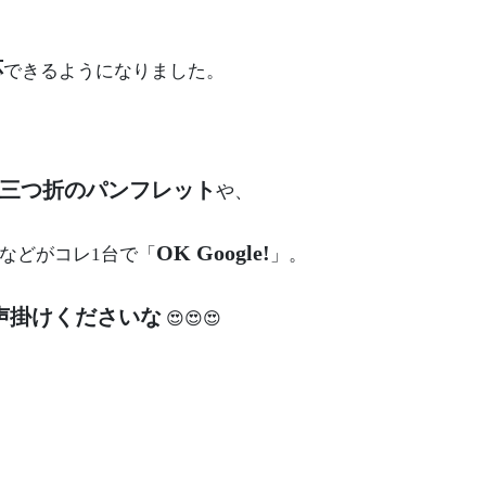
応
できるようになりました。
4三つ折のパンフレット
や、
OK Google!
などがコレ1台で「
」。
声掛けくださいな
😍😍😍