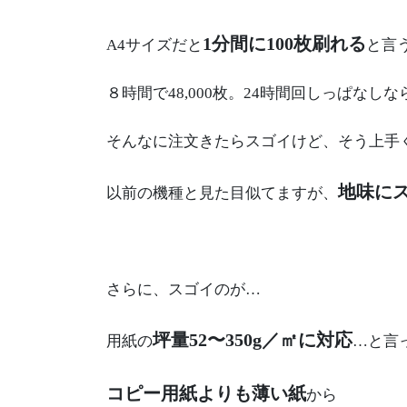
1分間に100枚刷れる
A4サイズだと
と言
８時間で48,000枚。24時間回しっぱなしなら1
そんなに注文きたらスゴイけど、そう上手く
地味に
以前の機種と見た目似てますが、
さらに、スゴイのが…
坪量52〜350g／㎡に対応
用紙の
…と言
コピー用紙よりも薄い紙
から