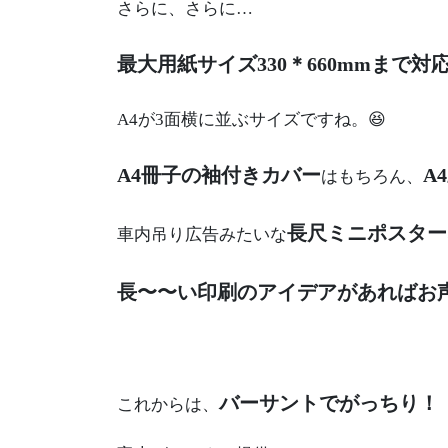
さらに、さらに…
最大用紙サイズ330＊660mmまで対
A4が3面横に並ぶサイズですね。😆
A4冊子の袖付きカバー
A
はもちろん、
長尺ミニポスター
車内吊り広告みたいな
長〜〜い印刷のアイデアがあればお
バーサントでがっちり！
これからは、