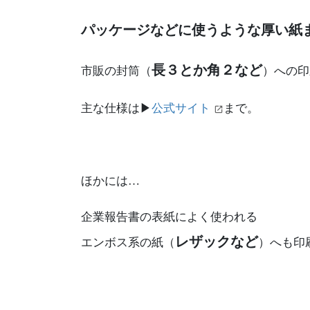
パッケージなどに使うような厚い紙
長３とか角２など
市販の封筒（
）への印
主な仕様は▶
公式サイト
まで。
ほかには…
企業報告書の表紙によく使われる
レザックなど
エンボス系の紙（
）へも印